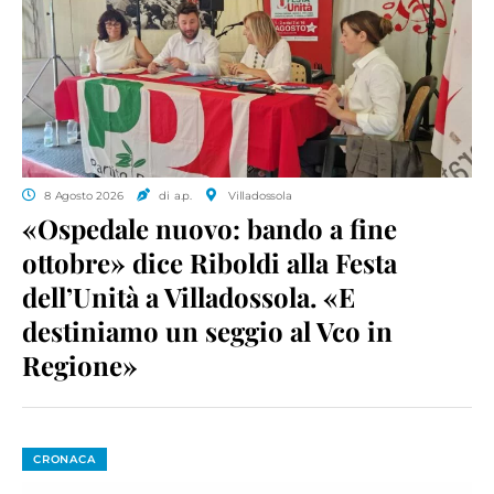
8 Agosto 2026
di a.p.
Villadossola
«Ospedale nuovo: bando a fine
ottobre» dice Riboldi alla Festa
dell’Unità a Villadossola. «E
destiniamo un seggio al Vco in
Regione»
CRONACA