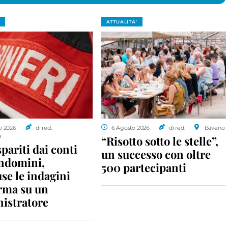
ATTUALITA'
o 2026
di red.
6 Agosto 2026
di red.
Baveno
a
“Risotto sotto le stelle”,
spariti dai conti
un successo con oltre
ondomini,
500 partecipanti
se le indagini
rma su un
istratore