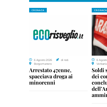
CRONACA
CRONACA
6 Agosto 2026
di red.
6 Agost
Borgomanero
Verbani
Arrestato 47enne,
Soldi 
spacciava droga ai
dei c
minorenni
conclu
dell’A
ammin