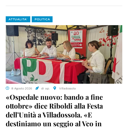
ATTUALITA'
POLITICA
8 Agosto 2026
di a.p.
Villadossola
«Ospedale nuovo: bando a fine
ottobre» dice Riboldi alla Festa
dell’Unità a Villadossola. «E
destiniamo un seggio al Vco in