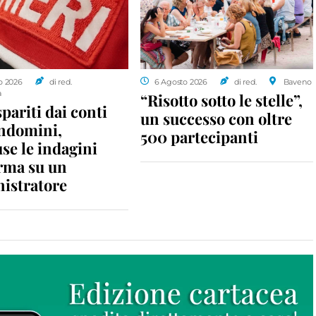
o 2026
di red.
6 Agosto 2026
di red.
Baveno
a
“Risotto sotto le stelle”,
spariti dai conti
un successo con oltre
ondomini,
500 partecipanti
se le indagini
rma su un
istratore