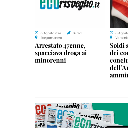
6 Agosto 2026
di red.
6 Agost
Borgomanero
Verbani
Arrestato 47enne,
Soldi 
spacciava droga ai
dei c
minorenni
conclu
dell’A
ammin