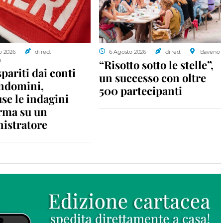
o 2026
di red.
6 Agosto 2026
di red.
Baveno
a
“Risotto sotto le stelle”,
spariti dai conti
un successo con oltre
ondomini,
500 partecipanti
se le indagini
rma su un
istratore