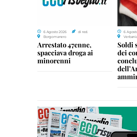
6 Agosto 2026
di red.
6 Agost
Borgomanero
Verbani
Arrestato 47enne,
Soldi 
spacciava droga ai
dei c
minorenni
conclu
dell’A
ammin