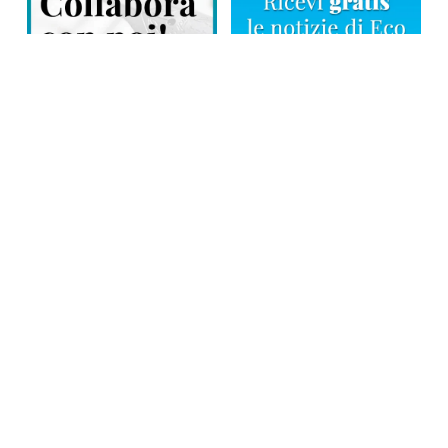
Direttore responsabile: Tiziana Amodei
Copyright © 2026, Editoriale Eco Risveglio srl a socio unico – Partita
Iva: 00476010038
iscrizione della testata al Trib. di Verbania n. 317 del 29.03.2002 –
iscrizione ROC n. 1665
La testata usufruisce dei contributi diretti dell’editoria D.Lgs 70/2017
e dei contributi L.R. n. 18 del 25/06/2008 e dei contributi D.P.C.M
17/04/2025 art. 4
Privacy Policy
–
Cookies Policy
–
Credits