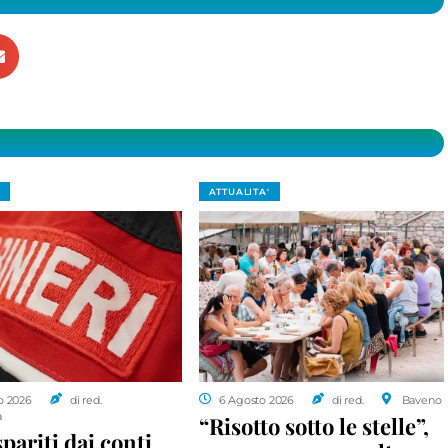
ATTUALITA'
o 2026
di red.
6 Agosto 2026
di red.
Baveno
a
“Risotto sotto le stelle”,
spariti dai conti