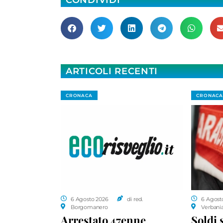
CONDIVIDI
ARTICOLI RECENTI
CRONACA
CRONACA
6 Agosto 2026
di red.
6 Agost
Borgomanero
Verbani
Arrestato 47enne,
Soldi 