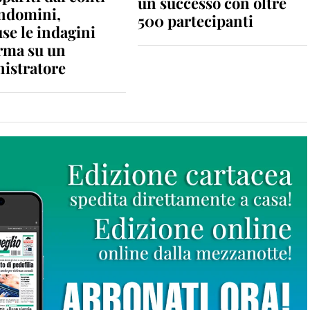
un successo con oltre
ondomini,
500 partecipanti
se le indagini
rma su un
istratore