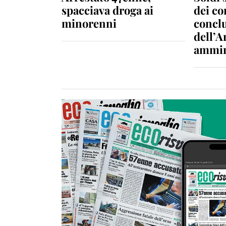
spacciava droga ai
dei c
minorenni
conclu
dell’A
ammin