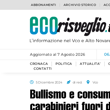
ABBONAMENTI
ARCHIVIO STORICO
ACC
Aggiornato al 7 Agosto 2026
06
CRONACA
POLITICA
ATTUALITA’
CONTATTI
5 Dicembre 2024
di red.
Vco
Bullismo e consumo
carabinieri fuori d