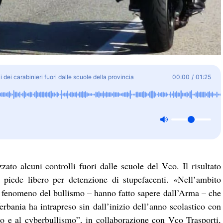
 dei carabinieri fuori dalle scuole della provincia
00:00
/
01:25
zato alcuni controlli fuori dalle scuole del Vco. Il risultato
a piede libero per detenzione di stupefacenti. «Nell’ambito
del fenomeno del bullismo – hanno fatto sapere dall’Arma – che
rbania ha intrapreso sin dall’inizio dell’anno scolastico con
 e al cyberbullismo”, in collaborazione con Vco Trasporti,