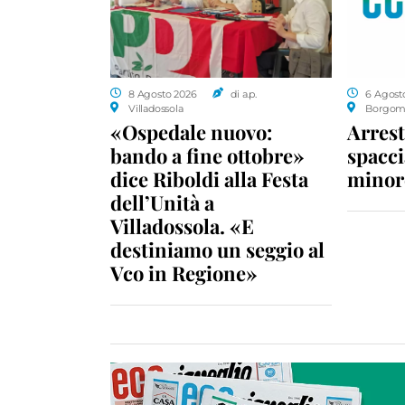
8 Agosto 2026
di a.p.
6 Agost
Villadossola
Borgom
«Ospedale nuovo:
Arrest
bando a fine ottobre»
spacci
dice Riboldi alla Festa
minor
dell’Unità a
Villadossola. «E
destiniamo un seggio al
Vco in Regione»