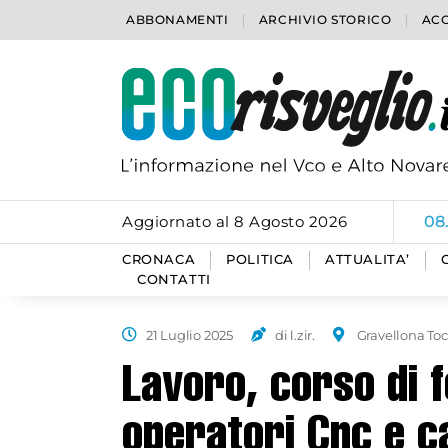
ABBONAMENTI
ARCHIVIO STORICO
ACC
Aggiornato al 8 Agosto 2026
06
CRONACA
POLITICA
ATTUALITA’
CONTATTI
21 Luglio 2025
di l.zir.
Gravellona To
Lavoro, corso di 
operatori Cnc e c