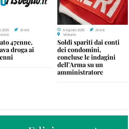
o 2026
di red.
6 Agosto 2026
di red.
anero
Verbania
ato 47enne,
Soldi spariti dai conti
ava droga ai
dei condomini,
enni
concluse le indagini
dell’Arma su un
amministratore