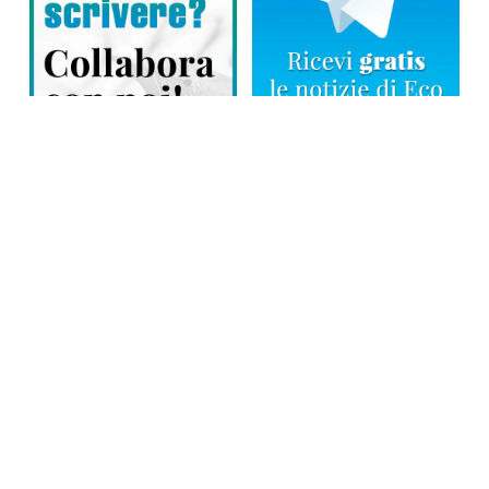
Direttore responsabile: Tiziana Amodei
Copyright © 2026, Editoriale Eco Risveglio srl a socio unico – Partita
Iva: 00476010038
iscrizione della testata al Trib. di Verbania n. 317 del 29.03.2002 –
iscrizione ROC n. 1665
La testata usufruisce dei contributi diretti dell’editoria D.Lgs 70/2017