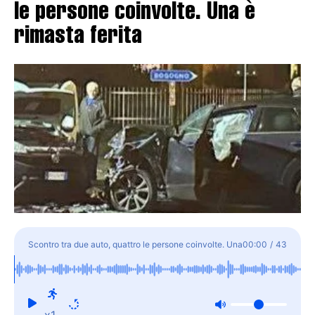
le persone coinvolte. Una è
rimasta ferita
Scontro tra due auto, quattro le persone coinvolte. Una
00:00
/
43
è rimasta ferita
x1