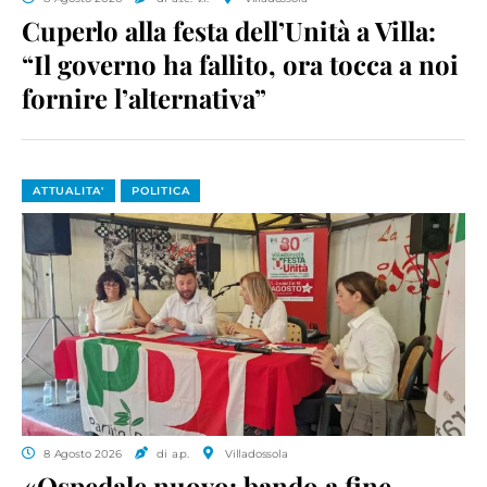
Cuperlo alla festa dell’Unità a Villa:
“Il governo ha fallito, ora tocca a noi
fornire l’alternativa”
ATTUALITA'
POLITICA
8 Agosto 2026
di a.p.
Villadossola
«Ospedale nuovo: bando a fine