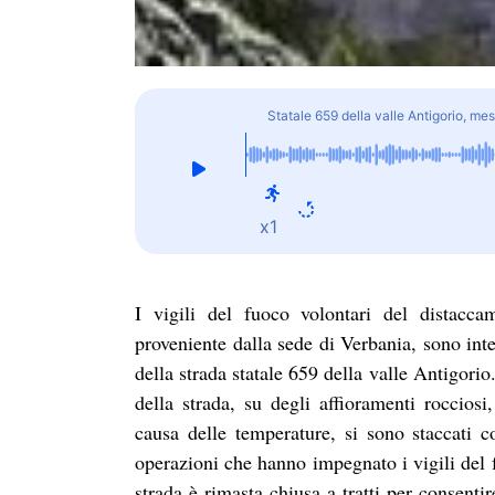
Statale 659 della valle Antigorio, mes
x1
I vigili del fuoco volontari del distacc
proveniente dalla sede di Verbania, sono int
della strada statale 659 della valle Antigori
della strada, su degli affioramenti rocciosi
causa delle temperature, si sono staccati co
operazioni che hanno impegnato i vigili del 
strada è rimasta chiusa a tratti per consenti