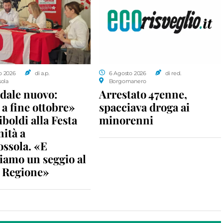
o 2026
di a.p.
6 Agosto 2026
di red.
sola
Borgomanero
dale nuovo:
Arrestato 47enne,
a fine ottobre»
spacciava droga ai
iboldi alla Festa
minorenni
nità a
ossola. «E
iamo un seggio al
n Regione»