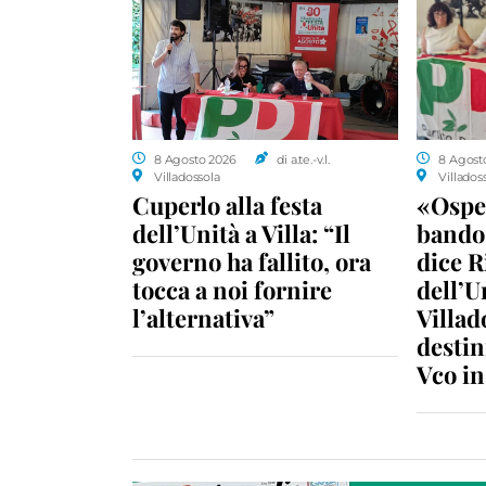
8 Agosto 2026
di a.te.-v.l.
8 Agost
Villadossola
Villados
Cuperlo alla festa
«Ospe
dell’Unità a Villa: “Il
bando 
governo ha fallito, ora
dice R
tocca a noi fornire
dell’U
l’alternativa”
Villad
destin
Vco i