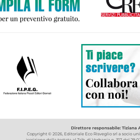
Direttore responsabile: Tiziana
Copyright © 2026, Editoriale Eco Risveglio srl a socio un
iscrizione della testata al Trib. di Verbania n. 317 del 29.