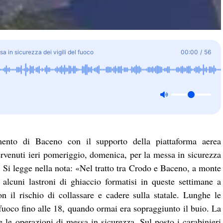
sa in sicurezza dei vigili del fuoco
00:00
/
56
amento di Baceno con il supporto della piattaforma aerea
ervenuti ieri pomeriggio, domenica, per la messa in sicurezza
o. Si legge nella nota: «Nel tratto tra Crodo e Baceno, a monte
, alcuni lastroni di ghiaccio formatisi in queste settimane a
n il rischio di collassare e cadere sulla statale. Lunghe le
fuoco fino alle 18, quando ormai era sopraggiunto il buio. La
re le operazioni di messa in sicurezza. Sul posto i carabinieri