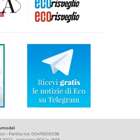
 Amodei
ico – Partita Iva: 00476010038
03.2002 – iscrizione ROC n. 1665