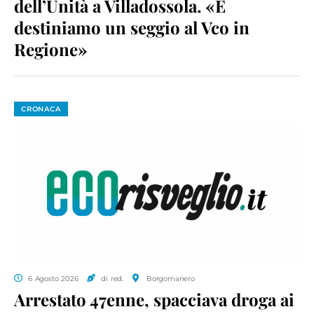
dell’Unità a Villadossola. «E
destiniamo un seggio al Vco in
Regione»
CRONACA
6 Agosto 2026
di red.
Borgomanero
Arrestato 47enne, spacciava droga ai