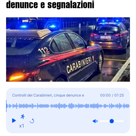
denunce e segnalazioni
Controlli dei Carabinieri, cinque denunce e
00:00
/
01:25
segnalazioni
x1