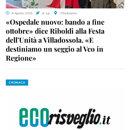
8 Agosto 2026
di a.p.
Villadossola
«Ospedale nuovo: bando a fine
ottobre» dice Riboldi alla Festa
dell’Unità a Villadossola. «E
destiniamo un seggio al Vco in
Regione»
CRONACA