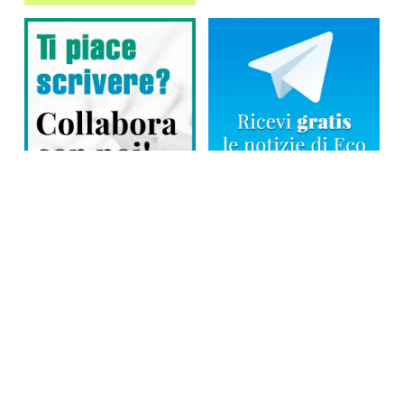
Direttore responsabile: Tiziana Amodei
Copyright © 2026, Editoriale Eco Risveglio srl a socio unico – Partita