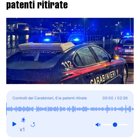
patenti ritirate
Controlli dei Carabinieri, 6 le patenti ritirate
00:00
/
02:36
x1