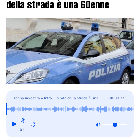
della strada è una 60enne
Donna investita a Intra, il pirata della strada è una
00:00
/
59
60enne
x1