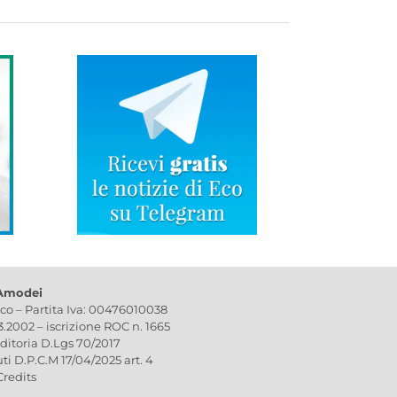
 Amodei
ico – Partita Iva: 00476010038
03.2002 – iscrizione ROC n. 1665
editoria D.Lgs 70/2017
uti D.P.C.M 17/04/2025 art. 4
Credits