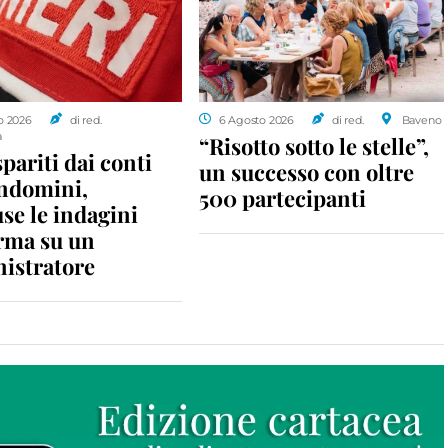
o 2026
di red.
6 Agosto 2026
di red.
Baveno
a
“Risotto sotto le stelle”,
spariti dai conti
un successo con oltre
ondomini,
500 partecipanti
se le indagini
rma su un
istratore