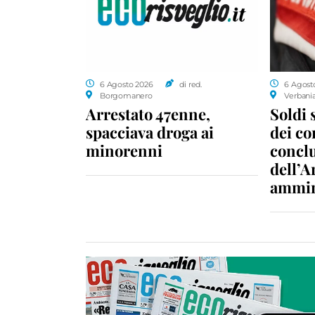
6 Agosto 2026
di red.
6 Agost
Borgomanero
Verbani
Arrestato 47enne,
Soldi 
spacciava droga ai
dei c
minorenni
conclu
dell’A
ammin