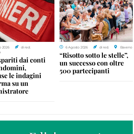
o 2026
di red.
6 Agosto 2026
di red.
Baveno
a
“Risotto sotto le stelle”,
spariti dai conti
un successo con oltre
ondomini,
500 partecipanti
se le indagini
rma su un
istratore