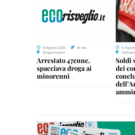
6 Agosto 2026
di red.
6 Agost
Borgomanero
Verbani
Arrestato 47enne,
Soldi 
spacciava droga ai
dei c
minorenni
conclu
dell’A
ammin