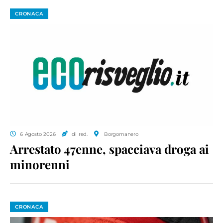
CRONACA
6 Agosto 2026
di red.
Borgomanero
Arrestato 47enne, spacciava droga ai
minorenni
CRONACA