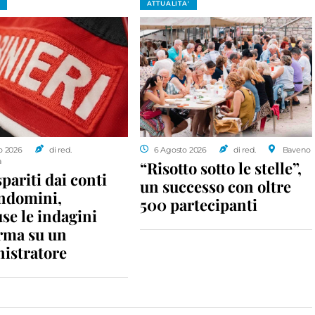
ATTUALITA'
o 2026
di red.
6 Agosto 2026
di red.
Baveno
a
“Risotto sotto le stelle”,
spariti dai conti
un successo con oltre
ondomini,
500 partecipanti
se le indagini
rma su un
istratore