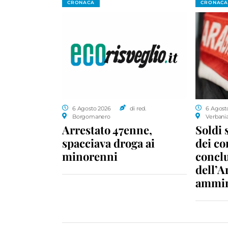
CRONACA
CRONACA
6 Agosto 2026
di red.
6 Agost
Borgomanero
Verbani
Arrestato 47enne,
Soldi 
spacciava droga ai
dei c
minorenni
conclu
dell’A
ammin