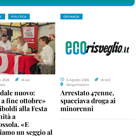
A'
POLITICA
CRONACA
o 2026
di a.p.
6 Agosto 2026
di red.
sola
Borgomanero
dale nuovo:
Arrestato 47enne,
a fine ottobre»
spacciava droga ai
iboldi alla Festa
minorenni
nità a
ossola. «E
iamo un seggio al