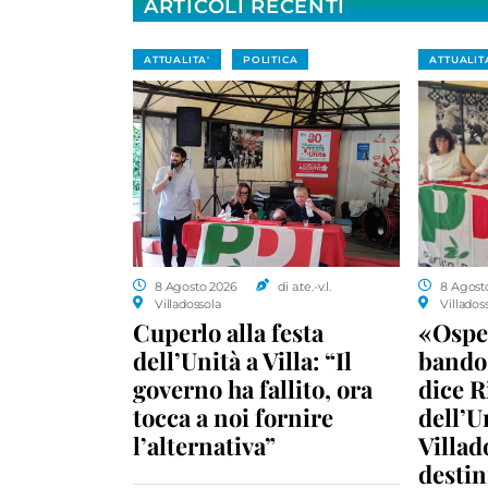
ARTICOLI RECENTI
ATTUALITA'
POLITICA
ATTUALIT
8 Agosto 2026
di a.te.-v.l.
8 Agost
Villadossola
Villados
Cuperlo alla festa
«Ospe
dell’Unità a Villa: “Il
bando 
governo ha fallito, ora
dice R
tocca a noi fornire
dell’U
l’alternativa”
Villad
destin