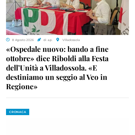
8 Agosto 2026
di a.p.
Villadossola
«Ospedale nuovo: bando a fine
ottobre» dice Riboldi alla Festa
dell’Unità a Villadossola. «E
destiniamo un seggio al Vco in
Regione»
CRONACA