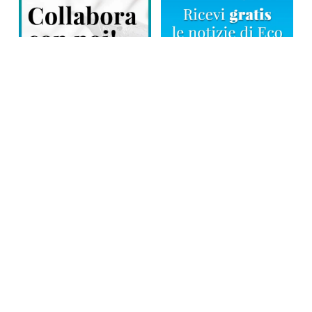
Direttore responsabile: Tiziana Amodei
Copyright © 2026, Editoriale Eco Risveglio srl a socio unico – Partita
Iva: 00476010038
iscrizione della testata al Trib. di Verbania n. 317 del 29.03.2002 –
iscrizione ROC n. 1665
La testata usufruisce dei contributi diretti dell’editoria D.Lgs 70/2017
e dei contributi L.R. n. 18 del 25/06/2008 e dei contributi D.P.C.M
17/04/2025 art. 4