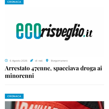
CRONACA
6 Agosto 2026
di red.
Borgomanero
Arrestato 47enne, spacciava droga ai
minorenni
CRONACA