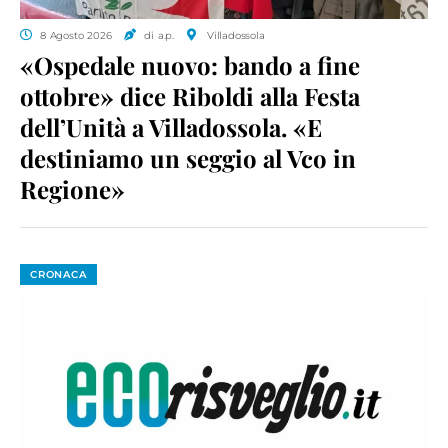
8 Agosto 2026
di a.p.
Villadossola
«Ospedale nuovo: bando a fine
ottobre» dice Riboldi alla Festa
dell’Unità a Villadossola. «E
destiniamo un seggio al Vco in
Regione»
CRONACA