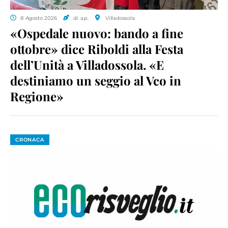
8 Agosto 2026
di a.p.
Villadossola
«Ospedale nuovo: bando a fine
ottobre» dice Riboldi alla Festa
dell’Unità a Villadossola. «E
destiniamo un seggio al Vco in
Regione»
CRONACA