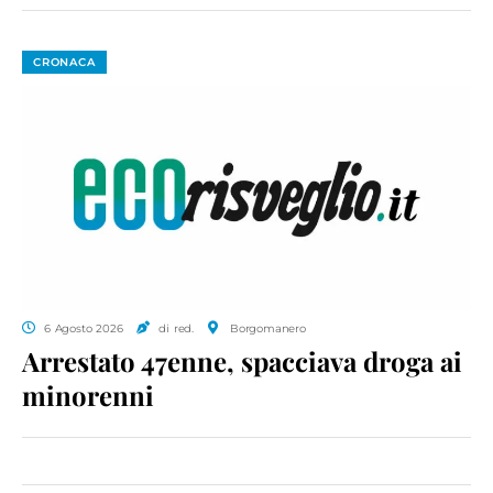
CRONACA
6 Agosto 2026
di red.
Borgomanero
Arrestato 47enne, spacciava droga ai
minorenni