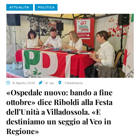
ATTUALITA'
POLITICA
8 Agosto 2026
di a.p.
Villadossola
«Ospedale nuovo: bando a fine
ottobre» dice Riboldi alla Festa
dell’Unità a Villadossola. «E
destiniamo un seggio al Vco in
Regione»