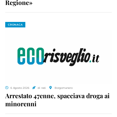
Regione»
CRONACA
6 Agosto 2026
di red.
Borgomanero
Arrestato 47enne, spacciava droga ai
minorenni