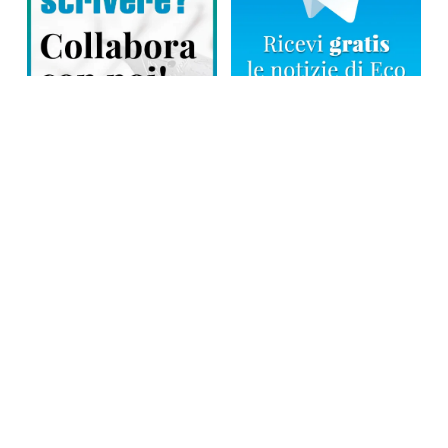
Direttore responsabile: Tiziana Amodei
Copyright © 2026, Editoriale Eco Risveglio srl a socio unico – Partita
Iva: 00476010038
iscrizione della testata al Trib. di Verbania n. 317 del 29.03.2002 –
iscrizione ROC n. 1665
La testata usufruisce dei contributi diretti dell’editoria D.Lgs 70/2017
e dei contributi L.R. n. 18 del 25/06/2008 e dei contributi D.P.C.M