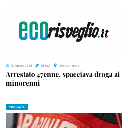
6 Agosto 2026
di red.
Borgomanero
Arrestato 47enne, spacciava droga ai
minorenni
CRONACA