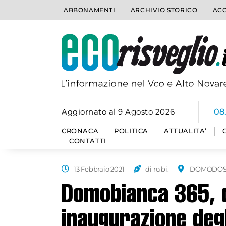
ABBONAMENTI
ARCHIVIO STORICO
ACC
Aggiornato al 9 Agosto 2026
08
CRONACA
POLITICA
ATTUALITA’
CONTATTI
13 Febbraio 2021
di ro.bi.
DOMODOS
Domobianca 365, 
inaugurazione degli