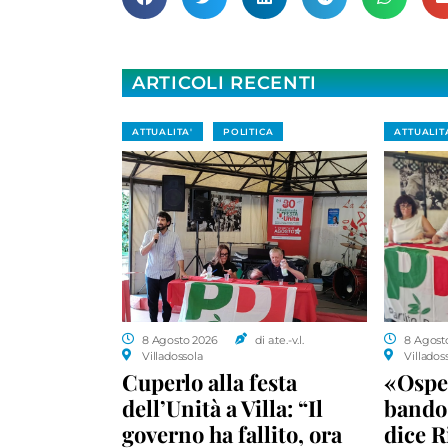
ARTICOLI RECENTI
ATTUALITA'
POLITICA
ATTUALIT
8 Agosto 2026
di a.te.-v.l.
8 Agost
Villadossola
Villados
Cuperlo alla festa
«Ospe
dell’Unità a Villa: “Il
bando 
governo ha fallito, ora
dice R