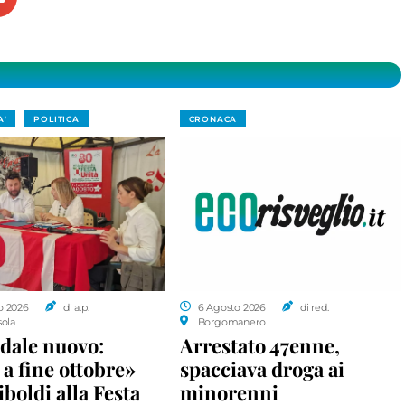
A'
POLITICA
CRONACA
o 2026
di a.p.
6 Agosto 2026
di red.
sola
Borgomanero
dale nuovo:
Arrestato 47enne,
a fine ottobre»
spacciava droga ai
iboldi alla Festa
minorenni