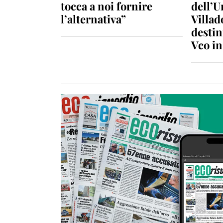
tocca a noi fornire
dell’U
l’alternativa”
Villad
destin
Vco i