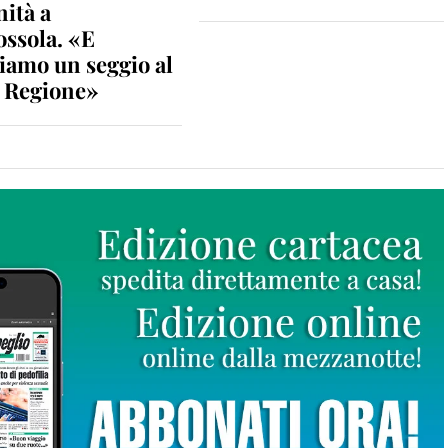
nità a
ossola. «E
iamo un seggio al
n Regione»