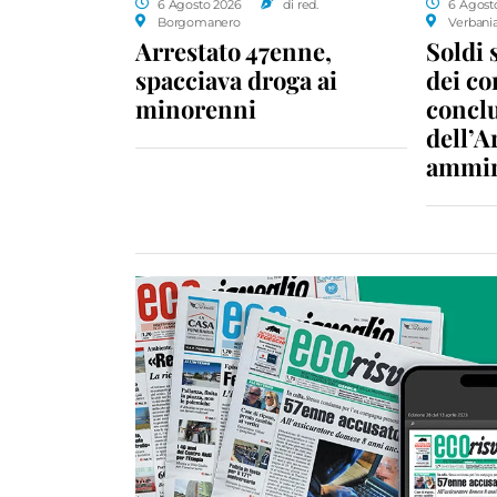
6 Agosto 2026
di red.
6 Agost
Borgomanero
Verbani
Arrestato 47enne,
Soldi 
spacciava droga ai
dei c
minorenni
conclu
dell’A
ammin