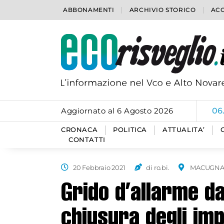
ABBONAMENTI
ARCHIVIO STORICO
ACC
Aggiornato al 6 Agosto 2026
06
CRONACA
POLITICA
ATTUALITA’
CONTATTI
20 Febbraio 2021
di ro.bi.
MACUGN
Grido d’allarme d
chiusura degli imp