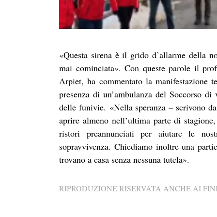
«Questa sirena è il grido d’allarme della n
mai cominciata». Con queste parole il pro
Arpiet, ha commentato la manifestazione te
presenza di un’ambulanza del Soccorso di va
delle funivie. «Nella speranza – scrivono d
aprire almeno nell’ultima parte di stagion
ristori preannunciati per aiutare le no
sopravvivenza. Chiediamo inoltre una partico
trovano a casa senza nessuna tutela».
RIPRODUZIONE RISERVATA ANCHE AI FINI