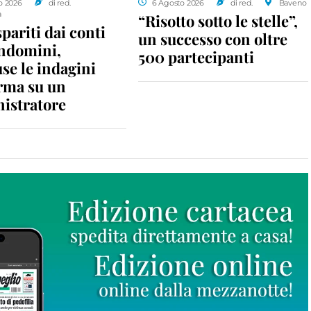
o 2026
di red.
6 Agosto 2026
di red.
Baveno
a
“Risotto sotto le stelle”,
spariti dai conti
un successo con oltre
ondomini,
500 partecipanti
se le indagini
rma su un
istratore