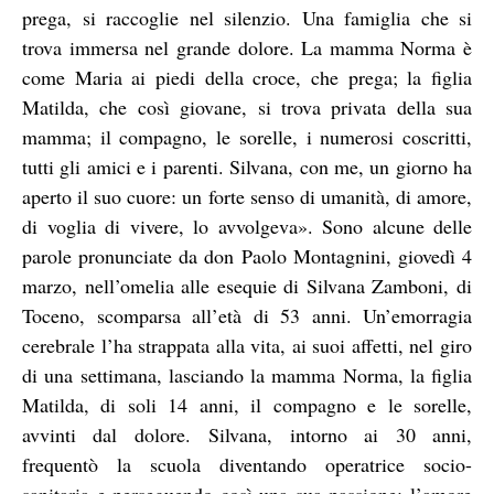
prega, si raccoglie nel silenzio. Una famiglia che si
trova immersa nel grande dolore. La mamma Norma è
come Maria ai piedi della croce, che prega; la figlia
Matilda, che così giovane, si trova privata della sua
mamma; il compagno, le sorelle, i numerosi coscritti,
tutti gli amici e i parenti. Silvana, con me, un giorno ha
aperto il suo cuore: un forte senso di umanità, di amore,
di voglia di vivere, lo avvolgeva». Sono alcune delle
parole pronunciate da don Paolo Montagnini, giovedì 4
marzo, nell’omelia alle esequie di Silvana Zamboni, di
Toceno, scomparsa all’età di 53 anni. Un’emorragia
cerebrale l’ha strappata alla vita, ai suoi affetti, nel giro
di una settimana, lasciando la mamma Norma, la figlia
Matilda, di soli 14 anni, il compagno e le sorelle,
avvinti dal dolore.
Silvana, intorno ai 30 anni,
frequentò la scuola diventando operatrice socio-
sanitaria e perseguendo così una sua passione: l’amore