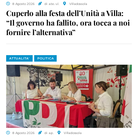
8 Agosto 2026
di a.te.-v.l.
Villadossola
Cuperlo alla festa dell’Unità a Villa:
“Il governo ha fallito, ora tocca a noi
fornire l’alternativa”
ATTUALITA'
POLITICA
8 Agosto 2026
di a.p.
Villadossola