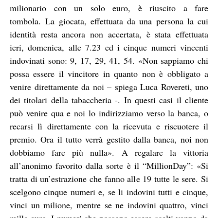
milionario con un solo euro, è riuscito a fare
tombola. La giocata, effettuata da una persona la cui
identità resta ancora non accertata, è stata effettuata
ieri, domenica, alle 7.23 ed i cinque numeri vincenti
indovinati sono: 9, 17, 29, 41, 54. «Non sappiamo chi
possa essere il vincitore in quanto non è obbligato a
venire direttamente da noi – spiega Luca Rovereti, uno
dei titolari della tabaccheria -. In questi casi il cliente
può venire qua e noi lo indirizziamo verso la banca, o
recarsi lì direttamente con la ricevuta e riscuotere il
premio. Ora il tutto verrà gestito dalla banca, noi non
dobbiamo fare più nulla». A regalare la vittoria
all’anonimo favorito dalla sorte è il “MillionDay”: «Si
tratta di un’estrazione che fanno alle 19 tutte le sere. Si
scelgono cinque numeri e, se li indovini tutti e cinque,
vinci un milione, mentre se ne indovini quattro, vinci
mille euro. I numeri che possono essere scelti vanno da