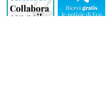
Direttore responsabile: Tiziana Amodei
Copyright © 2026, Editoriale Eco Risveglio srl a socio unico – Partita
Iva: 00476010038
iscrizione della testata al Trib. di Verbania n. 317 del 29.03.2002 –
iscrizione ROC n. 1665
La testata usufruisce dei contributi diretti dell’editoria D.Lgs 70/2017
e dei contributi L.R. n. 18 del 25/06/2008 e dei contributi D.P.C.M
17/04/2025 art. 4