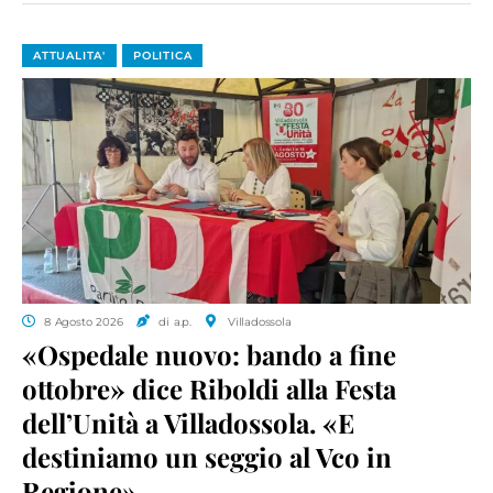
ATTUALITA'
POLITICA
8 Agosto 2026
di a.p.
Villadossola
«Ospedale nuovo: bando a fine
ottobre» dice Riboldi alla Festa
dell’Unità a Villadossola. «E
destiniamo un seggio al Vco in
Regione»