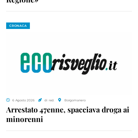
CRONACA
6 Agosto 2026
di red.
Borgomanero
Arrestato 47enne, spacciava droga ai
minorenni