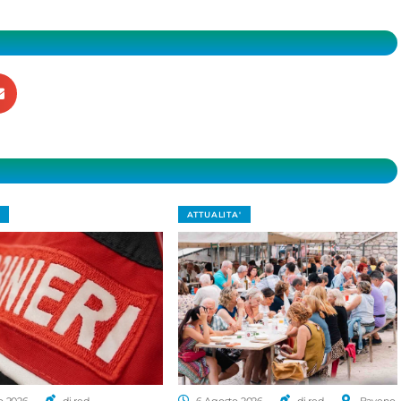
ATTUALITA'
o 2026
di red.
6 Agosto 2026
di red.
Baveno