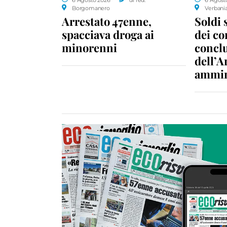
Borgomanero
Verbani
Arrestato 47enne,
Soldi 
spacciava droga ai
dei c
minorenni
conclu
dell’A
ammin