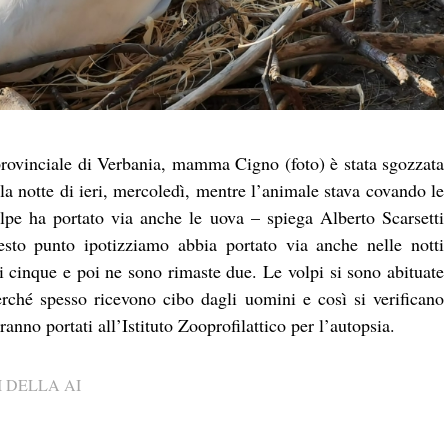
provinciale di Verbania, mamma Cigno (foto) è stata sgozzata
lla notte di ieri, mercoledì, mentre l’animale stava covando le
lpe ha portato via anche le uova – spiega Alberto Scarsetti
esto punto ipotizziamo abbia portato via anche nelle notti
ti cinque e poi ne sono rimaste due. Le volpi si sono abituate
perché spesso ricevono cibo dagli uomini e così si verificano
anno portati all’Istituto Zooprofilattico per l’autopsia.
 DELLA AI