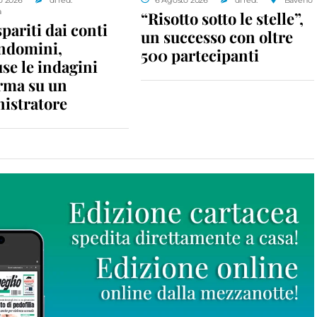
a
“Risotto sotto le stelle”,
spariti dai conti
un successo con oltre
ondomini,
500 partecipanti
se le indagini
rma su un
istratore