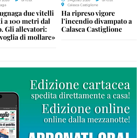
aga
Calasca Castiglione
gnaga due vitelli
Ha ripreso vigore
i a 100 metri dal
l’incendio divampato a
. Gli allevatori:
Calasca Castiglione
voglia di mollare»