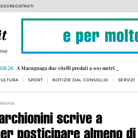
EDI/REGISTRATI
Rami e sterpaglie in superstrada per il forte vento e l
55enne denunciato per furto
A Macugnaga due vitelli predati a 100 metri dal rifugio
Ha ripreso vigore l’incendio divampato a Calasca Cast
Tratti in salvo i cinque torrentisti in valle Bognanco
Truffatori chiedono soldi per conto dei Sevizi sociali
100 ubriachi al volante da inizio anno
.08.26
CULTURA
SPORT
NOTIZIE DAL CONSIGLIO
SERVIZI
RBANIA
Marchionini scrive a
per posticipare almeno di