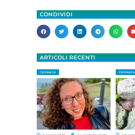
CONDIVIDI
ARTICOLI RECENTI
CRONACA
CRONACA
5 Agosto 2026
di Luisella Mazzetti
5 Agost