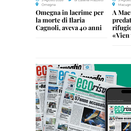
Omegna
Macugn
Omegna in lacrime per
A Macu
la morte di Ilaria
predat
Cagnoli, aveva 40 anni
rifugio
«Vien 