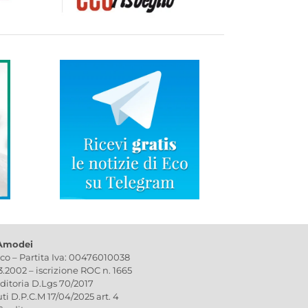
 Amodei
ico – Partita Iva: 00476010038
03.2002 – iscrizione ROC n. 1665
editoria D.Lgs 70/2017
uti D.P.C.M 17/04/2025 art. 4