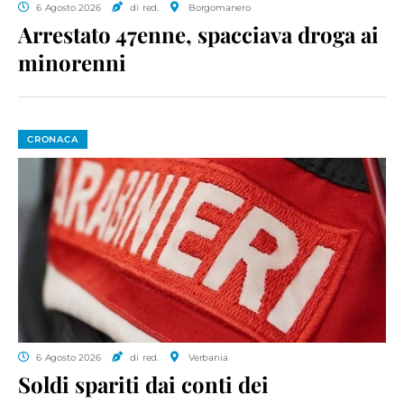
6 Agosto 2026
di red.
Borgomanero
Arrestato 47enne, spacciava droga ai
minorenni
CRONACA
6 Agosto 2026
di red.
Verbania
Soldi spariti dai conti dei