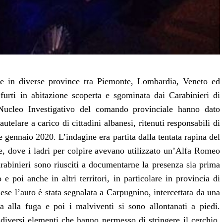
 in diverse province tra Piemonte, Lombardia, Veneto ed
urti in abitazione scoperta e sgominata dai Carabinieri di
 Nucleo Investigativo del comando provinciale hanno dato
telare a carico di cittadini albanesi, ritenuti responsabili di
 gennaio 2020. L’indagine era partita dalla tentata rapina del
, dove i ladri per colpire avevano utilizzato un’Alfa Romeo
rabinieri sono riusciti a documentarne la presenza sia prima
 poi anche in altri territori, in particolare in provincia di
ese l’auto è stata segnalata a Carpugnino, intercettata da una
a alla fuga e poi i malviventi si sono allontanati a piedi.
diversi elementi che hanno permesso di stringere il cerchio.