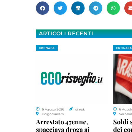
ARTICOLI RECENTI
CRONACA
CRONACA
6 Agosto 2026
di red.
6 Agost
Borgomanero
Verbani
Arrestato 47enne,
Soldi 
spacciava droga ai
dei c