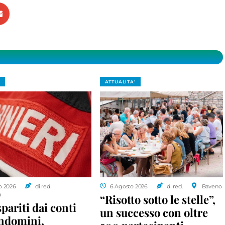
ATTUALITA'
o 2026
di red.
6 Agosto 2026
di red.
Baveno
a
“Risotto sotto le stelle”,
spariti dai conti
un successo con oltre
ondomini,