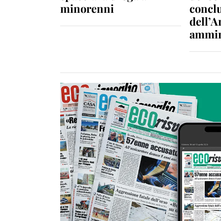
minorenni
conclu
dell’A
ammin