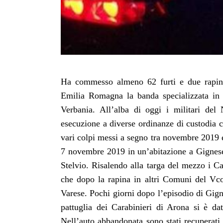
Ha commesso almeno 62 furti e due rapine
Emilia Romagna la banda specializzata in f
Verbania. All’alba di oggi i militari del
esecuzione a diverse ordinanze di custodia cau
vari colpi messi a segno tra novembre 2019 e
7 novembre 2019 in un’abitazione a Gignese
Stelvio. Risalendo alla targa del mezzo i Ca
che dopo la rapina in altri Comuni del Vco e
Varese. Pochi giorni dopo l’episodio di Gign
pattuglia dei Carabinieri di Arona si è dat
Nell’auto abbandonata sono stati recuperati 