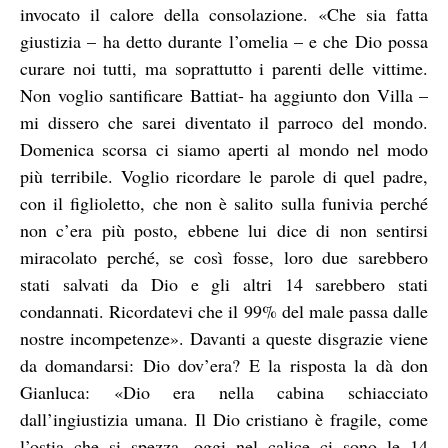
invocato il calore della consolazione. «Che sia fatta
giustizia – ha detto durante l’omelia – e che Dio possa
curare noi tutti, ma soprattutto i parenti delle vittime.
Non voglio santificare Battiat- ha aggiunto don Villa –
mi dissero che sarei diventato il parroco del mondo.
Domenica scorsa ci siamo aperti al mondo nel modo
più terribile. Voglio ricordare le parole di quel padre,
con il figlioletto, che non è salito sulla funivia perché
non c’era più posto, ebbene lui dice di non sentirsi
miracolato perché, se così fosse, loro due sarebbero
stati salvati da Dio e gli altri 14 sarebbero stati
condannati. Ricordatevi che il 99% del male passa dalle
nostre incompetenze». Davanti a queste disgrazie viene
da domandarsi: Dio dov’era? E la risposta la dà don
Gianluca: «Dio era nella cabina schiacciato
dall’ingiustizia umana. Il Dio cristiano è fragile, come
l’ostia che si spezza, oggi nel calice ci sono le 14