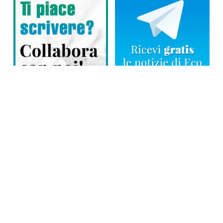
Direttore responsabile: Tiziana Amodei
Copyright © 2026, Editoriale Eco Risveglio srl a socio unico – Partita
Iva: 00476010038
iscrizione della testata al Trib. di Verbania n. 317 del 29.03.2002 –