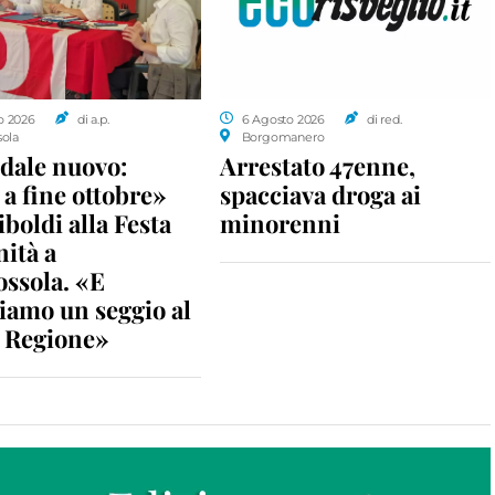
o 2026
di a.p.
6 Agosto 2026
di red.
sola
Borgomanero
dale nuovo:
Arrestato 47enne,
a fine ottobre»
spacciava droga ai
iboldi alla Festa
minorenni
nità a
ossola. «E
iamo un seggio al
n Regione»