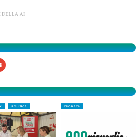
 DELLA AI
A'
POLITICA
CRONACA