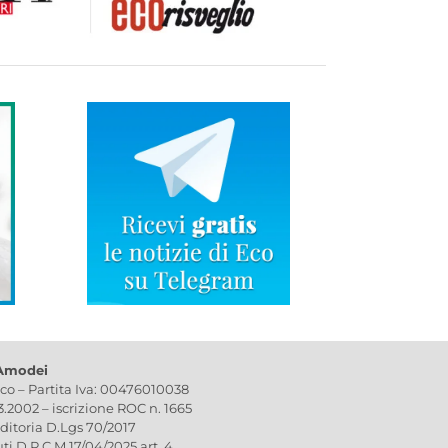
 Amodei
ico – Partita Iva: 00476010038
03.2002 – iscrizione ROC n. 1665
editoria D.Lgs 70/2017
uti D.P.C.M 17/04/2025 art. 4