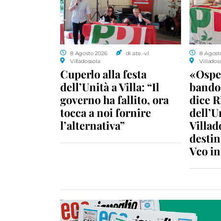
8 Agosto 2026
di a.te.-v.l.
8 Agost
Villadossola
Villados
Cuperlo alla festa
«Ospe
dell’Unità a Villa: “Il
bando 
governo ha fallito, ora
dice R
tocca a noi fornire
dell’U
l’alternativa”
Villad
destin
Vco i