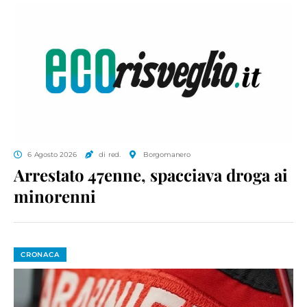
6 Agosto 2026
di red.
Borgomanero
Arrestato 47enne, spacciava droga ai
minorenni
CRONACA