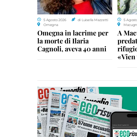
5 Agosto 2026
di Luisella Mazzetti
5 Agost
Omegna
Macugn
Omegna in lacrime per
A Macu
la morte di Ilaria
predat
Cagnoli, aveva 40 anni
rifugio
«Vien 