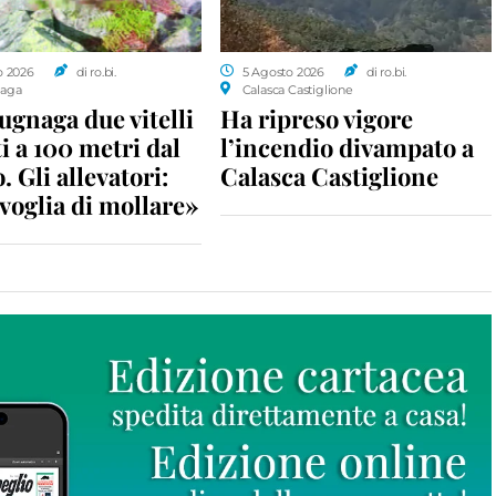
o 2026
di ro.bi.
5 Agosto 2026
di ro.bi.
aga
Calasca Castiglione
gnaga due vitelli
Ha ripreso vigore
i a 100 metri dal
l’incendio divampato a
. Gli allevatori:
Calasca Castiglione
voglia di mollare»