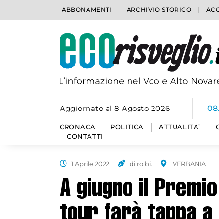
ABBONAMENTI
ARCHIVIO STORICO
ACC
Aggiornato al 8 Agosto 2026
06
CRONACA
POLITICA
ATTUALITA’
CONTATTI
1 Aprile 2022
di ro.bi.
VERBANIA
A giugno il Premio
tour farà tappa a