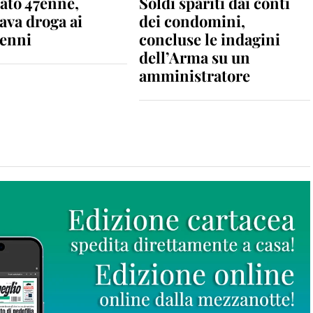
ato 47enne,
Soldi spariti dai conti
ava droga ai
dei condomini,
enni
concluse le indagini
dell’Arma su un
amministratore