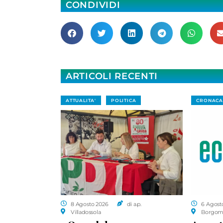
CONDIVIDI
ARTICOLI RECENTI
ATTUALITA'
POLITICA
CRONACA
8 Agosto 2026
di a.p.
6 Agost
Villadossola
Borgom