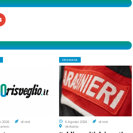
CRONACA
o 2026
di red.
6 Agosto 2026
di red.
anero
Verbania