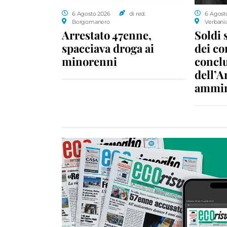
6 Agosto 2026
di red.
6 Agost
Borgomanero
Verbani
Arrestato 47enne,
Soldi 
spacciava droga ai
dei c
minorenni
conclu
dell’A
ammin