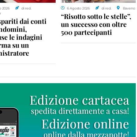
o 2026
di red.
6 Agosto 2026
di red.
Baveno
a
“Risotto sotto le stelle”,
spariti dai conti
un successo con oltre
ondomini,
500 partecipanti
se le indagini
rma su un
istratore