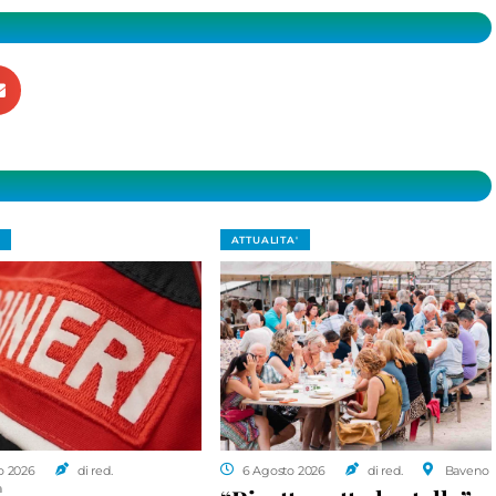
ATTUALITA'
o 2026
di red.
6 Agosto 2026
di red.
Baveno
a