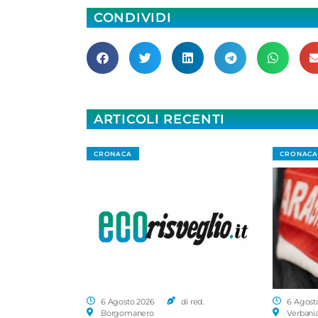
CONDIVIDI
ARTICOLI RECENTI
CRONACA
CRONACA
6 Agosto 2026
di red.
6 Agost
Borgomanero
Verbani