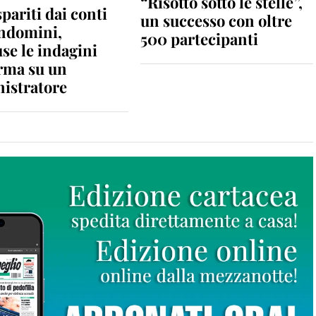
“Risotto sotto le stelle”,
spariti dai conti
un successo con oltre
ondomini,
500 partecipanti
se le indagini
rma su un
istratore