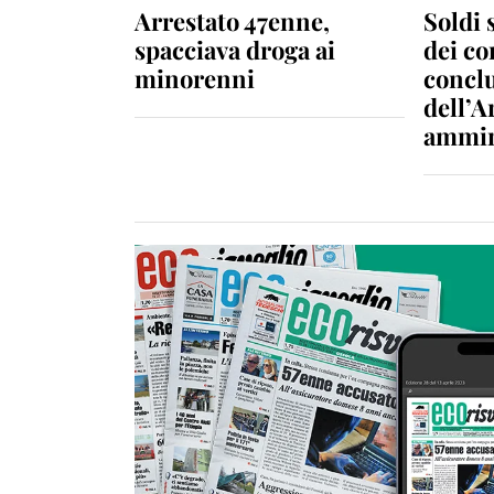
Arrestato 47enne,
Soldi 
spacciava droga ai
dei c
minorenni
conclu
dell’A
ammin