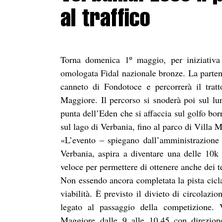
al traffico
Torna domenica 1º maggio, per iniziativa
omologata Fidal nazionale bronze. La partenz
canneto di Fondotoce e percorrerà il trat
Maggiore. Il percorso si snoderà poi sul lu
punta dell’Eden che si affaccia sul golfo borr
sul lago di Verbania, fino al parco di Villa M
«L’evento – spiegano dall’amministrazione
Verbania, aspira a diventare una delle 10k
veloce per permettere di ottenere anche dei t
Non essendo ancora completata la pista cicla
viabilità. È previsto il divieto di circolaz
legato al passaggio della competizione. 
Maggiore dalle 9 alle 10.45 con direzion