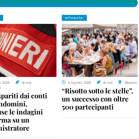
ATTUALITA'
o 2026
di red.
6 Agosto 2026
di red.
Baveno
a
“Risotto sotto le stelle”,
spariti dai conti
un successo con oltre
ondomini,
500 partecipanti
se le indagini
rma su un
istratore