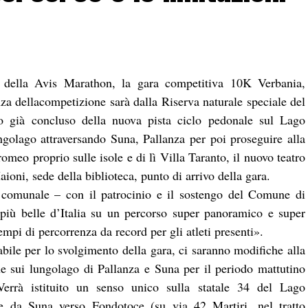
 della Avis Marathon, la gara competitiva 10K Verbania,
a dellacompetizione sarà dalla Riserva naturale speciale del
to già concluso della nuova pista ciclo pedonale sul Lago
ngolago attraversando Suna, Pallanza per poi proseguire alla
omeo proprio sulle isole e di lì Villa Taranto, il nuovo teatro
aioni, sede della biblioteca, punto di arrivo della gara.
 comunale – con il patrocinio e il sostengo del Comune di
 più belle d’Italia su un percorso super panoramico e super
empi di percorrenza da record per gli atleti presenti».
bile per lo svolgimento della gara, ci saranno modifiche alla
ione sui lungolago di Pallanza e Suna per il periodo mattutino
Verrà istituito un senso unico sulla statale 34 del Lago
e da Suna verso Fondotoce (su via 42 Martiri, nel tratto