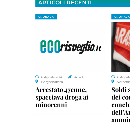
ARTICOLI RECENTI
CRONACA
CRONACA
6 Agosto 2026
di red.
6 Agost
Borgomanero
Verbani
Arrestato 47enne,
Soldi 
spacciava droga ai
dei c
minorenni
conclu
dell’A
ammin