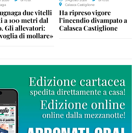
aga
Calasca Castiglione
gnaga due vitelli
Ha ripreso vigore
i a 100 metri dal
l’incendio divampato a
. Gli allevatori:
Calasca Castiglione
voglia di mollare»