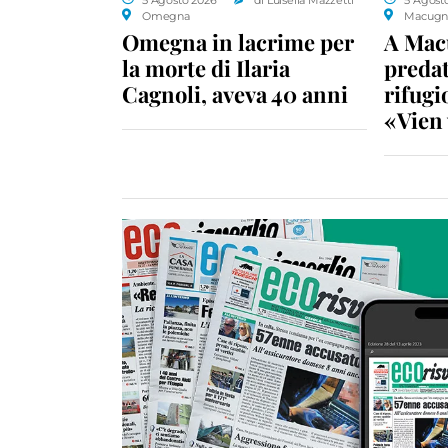
Omegna
Macugn
Omegna in lacrime per
A Macu
la morte di Ilaria
predat
Cagnoli, aveva 40 anni
rifugio
«Vien 