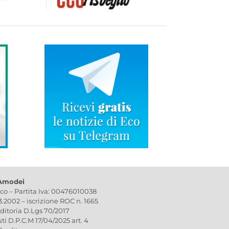
 Amodei
ico – Partita Iva: 00476010038
03.2002 – iscrizione ROC n. 1665
editoria D.Lgs 70/2017
uti D.P.C.M 17/04/2025 art. 4