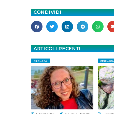
CONDIVIDI
ARTICOLI RECENTI
CRONACA
CRONACA
5 Agosto 2026
di Luisella Mazzetti
5 Agost