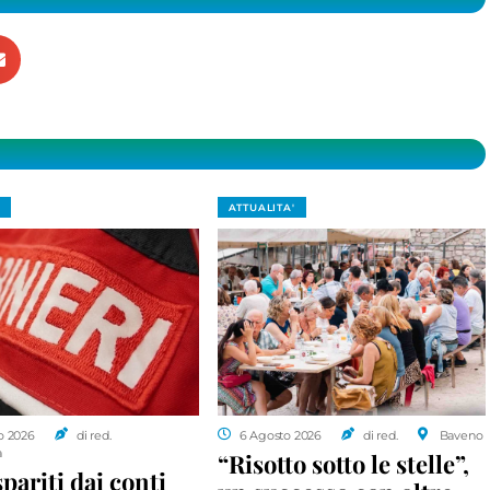
ATTUALITA'
o 2026
di red.
6 Agosto 2026
di red.
Baveno
a
“Risotto sotto le stelle”,
spariti dai conti