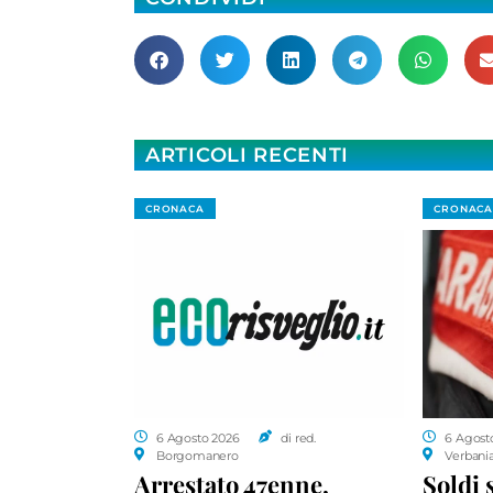
ARTICOLI RECENTI
CRONACA
CRONACA
6 Agosto 2026
di red.
6 Agost
Borgomanero
Verbani
Arrestato 47enne,
Soldi 