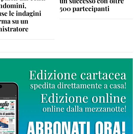
un successo con oltre
ondomini,
500 partecipanti
se le indagini
rma su un
istratore