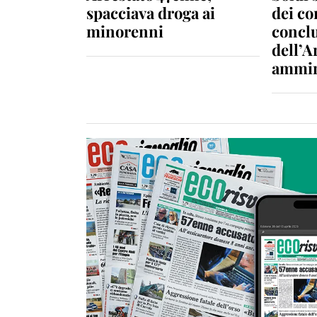
spacciava droga ai
dei c
minorenni
conclu
dell’A
ammin