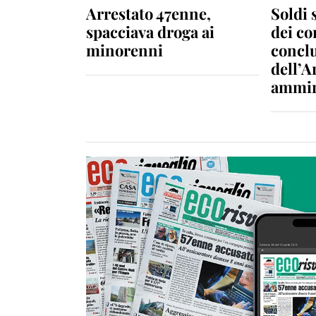
Arrestato 47enne,
Soldi 
spacciava droga ai
dei c
minorenni
conclu
dell’A
ammin