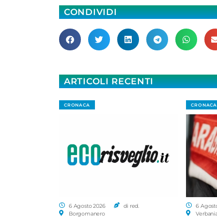
CONDIVIDI
ARTICOLI RECENTI
CRONACA
CRONACA
6 Agosto 2026
di red.
6 Agost
Borgomanero
Verbani