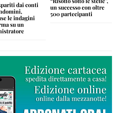
“Risotto sotto le stelle”,
spariti dai conti
un successo con oltre
ondomini,
500 partecipanti
se le indagini
rma su un
istratore