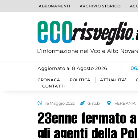
ABBONAMENTI
ARCHIVIO STORICO
ACC
Aggiornato al 8 Agosto 2026
06
CRONACA
POLITICA
ATTUALITA’
CONTATTI
16 Maggio 2022
di ro.bi.
VERBANIA
23enne fermato a 
gli agenti della Po