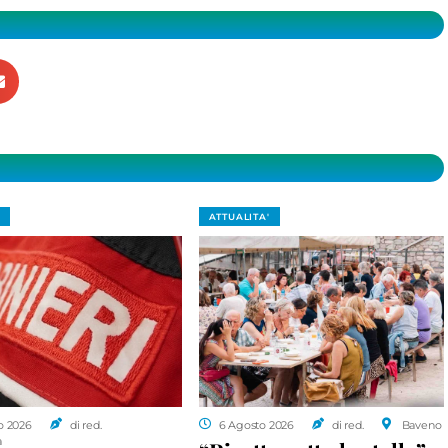
ATTUALITA'
o 2026
di red.
6 Agosto 2026
di red.
Baveno
a